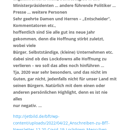
Ministerpräsidenten … andere führende Politiker …
Presse … weitere Personen
Sehr geehrte Damen und Herren – „Entscheider“,
Kommentatoren etc.,
hoffentlich sind Sie alle gut ins neue Jahr
gekommen, denn die Hoffnung stirbt zuletzt,
wobei viele
Bürger, Selbstständige, (kleine) Unternehmen etc.
dabei sind ob des Lockdowns alle Hoffnung zu
verlieren – wo soll das alles noch hinführen …
Tja, 2020 war sehr besonders, und das nicht im
Guten, gar nicht, jedenfalls nicht für unser Land mit
seinen Bürgern. Natürlich mit dem einen oder
anderen persönlichen Highlight, denn es ist nie
alles
nur negativ. …
http://jetbild.de/bft/wp-
content/uploads/2022/04/22_Anschreiben-zu-BfT-
Newsletter-12.20-Covid-19-Lockdown-Menschen-