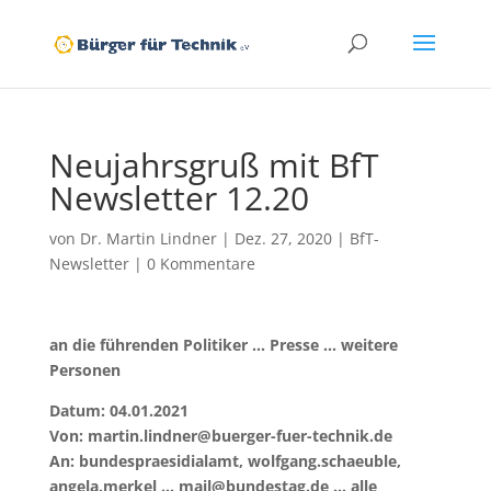
Neujahrsgruß mit BfT
Newsletter 12.20
von
Dr. Martin Lindner
|
Dez. 27, 2020
|
BfT-
Newsletter
|
0 Kommentare
an die führenden Politiker … Presse … weitere
Personen
Datum: 04.01.2021
Von: martin.lindner@buerger-fuer-technik.de
An: bundespraesidialamt, wolfgang.schaeuble,
angela.merkel … mail@bundestag.de … alle