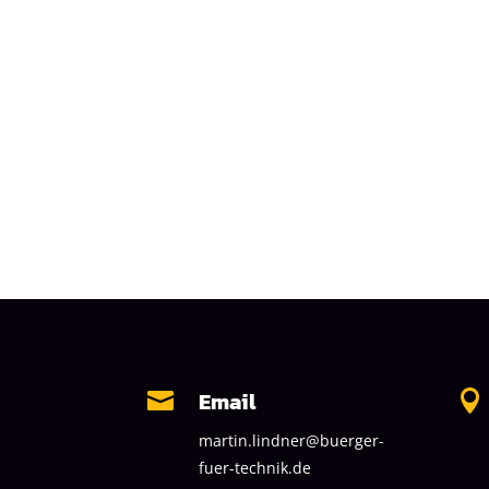
Email


martin.lindner@buerger-
fuer-technik.de