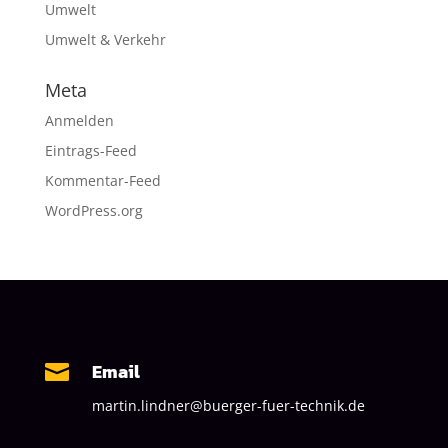
Umwelt
Umwelt & Verkehr
Meta
Anmelden
Eintrags-Feed
Kommentar-Feed
WordPress.org
Email

martin.lindner@buerger-fuer-technik.de