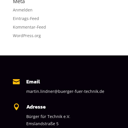
Meta
Anmelden
Eintrags-Feed
Kommentar-Feed
WordPress.org
Email

martin.lindner@buerger-fuer-technik.de
Adresse

Bürger für Technik e.V.
Emslandstraße 5