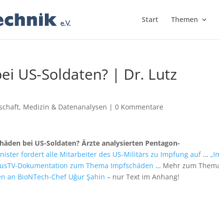
Start
Themen
i US-Soldaten? | Dr. Lutz
schaft
,
Medizin & Datenanalysen
|
0 Kommentare
äden bei US-Soldaten? Ärzte analysierten Pentagon-
ister fordert alle Mitarbeiter des US-Militärs zu Impfung auf
…
„I
ServusTV-Dokumentation zum Thema Impfschäden
… Mehr zum Thema
en an BioNTech-Chef Uğur Şahin
– nur Text im Anhang!