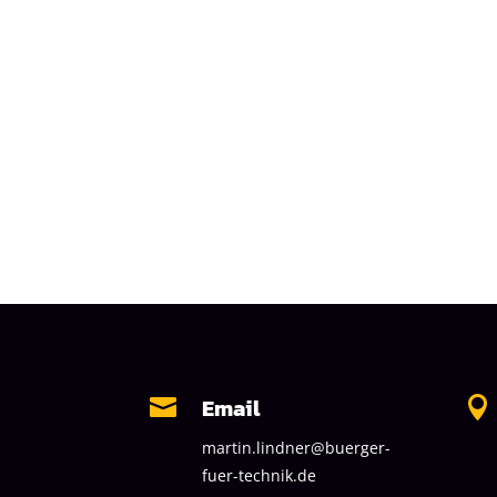
Email


martin.lindner@buerger-
fuer-technik.de