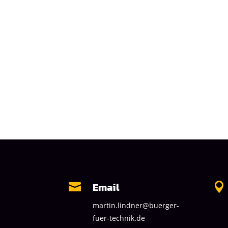
Email


martin.lindner@buerger-
fuer-technik.de