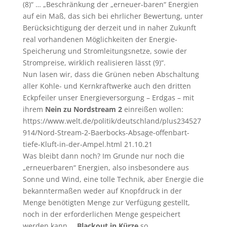
(8)“ … „Beschränkung der „erneuer-baren“ Energien
auf ein Maß, das sich bei ehrlicher Bewertung, unter
Berücksichtigung der derzeit und in naher Zukunft
real vorhandenen Möglichkeiten der Energie-
Speicherung und Stromleitungsnetze, sowie der
Strompreise, wirklich realisieren lässt (9)“.
Nun lasen wir, dass die Grünen neben Abschaltung
aller Kohle- und Kernkraftwerke auch den dritten
Eckpfeiler unser Energieversorgung – Erdgas – mit
ihrem
Nein zu Nordstream 2
einreißen wollen:
https://www.welt.de/politik/deutschland/plus234527
914/Nord-Stream-2-Baerbocks-Absage-offenbart-
tiefe-Kluft-in-der-Ampel.html 21.10.21
Was bleibt dann noch? Im Grunde nur noch die
„erneuerbaren“ Energien, also insbesondere aus
Sonne und Wind, eine tolle Technik, aber Energie die
bekanntermaßen weder auf Knopfdruck in der
Menge benötigten Menge zur Verfügung gestellt,
noch in der erforderlichen Menge gespeichert
werden kann …
Blackout in Kürze
so