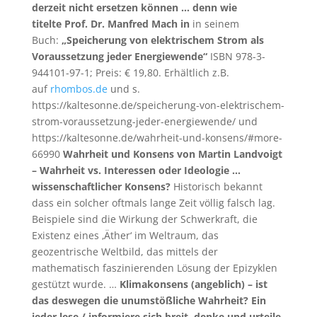
derzeit nicht ersetzen können … denn wie
titelte
Prof. Dr. Manfred Mach in
in seinem
Buch:
„Speicherung von elektrischem Strom als
Voraussetzung jeder Energiewende“
ISBN 978-3-
944101-97-1; Preis: € 19,80. Erhältlich z.B.
auf
rhombos.de
und s.
https://kaltesonne.de/speicherung-von-elektrischem-
strom-voraussetzung-jeder-energiewende/ und
https://kaltesonne.de/wahrheit-und-konsens/#more-
66990
Wahrheit und Konsens von Martin Landvoigt
– Wahrheit vs. Interessen oder Ideologie …
wissenschaftlicher Konsens?
Historisch bekannt
dass ein solcher oftmals lange Zeit völlig falsch lag.
Beispiele sind die Wirkung der Schwerkraft, die
Existenz eines ‚Äther‘ im Weltraum, das
geozentrische Weltbild, das mittels der
mathematisch faszinierenden Lösung der Epizyklen
gestützt wurde. …
Klimakonsens (angeblich) – ist
das deswegen die unumstößliche Wahrheit? Ein
jeder lese / informiere sich breit, denke und urteile