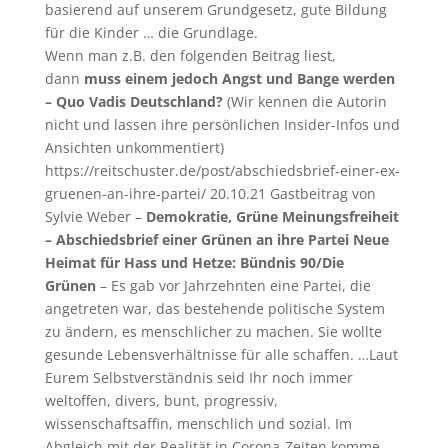
basierend auf unserem Grundgesetz, gute Bildung
für die Kinder … die Grundlage.
Wenn man z.B. den folgenden Beitrag liest,
dann
muss einem jedoch Angst und Bange werden
– Quo Vadis Deutschland?
(Wir kennen die Autorin
nicht und lassen ihre persönlichen Insider-Infos und
Ansichten unkommentiert)
https://reitschuster.de/post/abschiedsbrief-einer-ex-
gruenen-an-ihre-partei/ 20.10.21 Gastbeitrag von
Sylvie Weber –
Demokratie, Grüne Meinungsfreiheit
– Abschiedsbrief einer Grünen an ihre Partei Neue
Heimat für Hass und Hetze: Bündnis 90/Die
Grünen
– Es gab vor Jahrzehnten eine Partei, die
angetreten war, das bestehende politische System
zu ändern, es menschlicher zu machen. Sie wollte
gesunde Lebensverhältnisse für alle schaffen. …Laut
Eurem Selbstverständnis seid Ihr noch immer
weltoffen, divers, bunt, progressiv,
wissenschaftsaffin, menschlich und sozial. Im
Abgleich mit der Realität in Corona-Zeiten komme