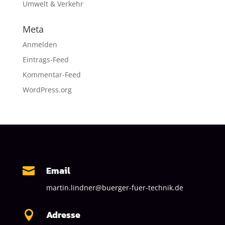
Umwelt & Verkehr
Meta
Anmelden
Eintrags-Feed
Kommentar-Feed
WordPress.org
Email

martin.lindner@buerger-fuer-technik.de
Adresse
