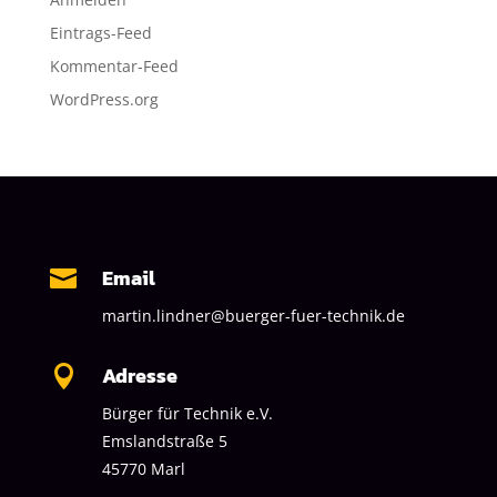
Eintrags-Feed
Kommentar-Feed
WordPress.org
Email

martin.lindner@buerger-fuer-technik.de
Adresse

Bürger für Technik e.V.
Emslandstraße 5
45770 Marl